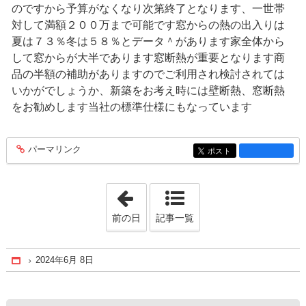
のですから予算がなくなり次第終了となります、一世帯
対して満額２００万まで可能です窓からの熱の出入りは
夏は７３％冬は５８％とデータ＾があります家全体から
して窓からが大半であります窓断熱が重要となります商
品の半額の補助がありますのでご利用され検討されては
いかがでしょうか、新築をお考え時には壁断熱、窓断熱
をお勧めします当社の標準仕様にもなっています
パーマリンク
entry166
ポスト
entry166
「2021年3月23日」
前の日
記事一覧
2024年6月 8日
Home